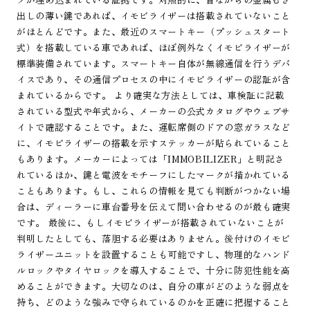
出しの薄い鍵であれば、イモビライザーは搭載されていないこと
がほとんどです。また、最近のスマートキー（プッシュスタート
式）を搭載している車であれば、ほぼ例外なくイモビライザーが
標準装備されています。スマートキー自体が無線通信を行うデバ
イスであり、その通信プロセスの中にイモビライザーの認証が含
まれているからです。 より確実な方法としては、車検証に記載
されている型式や年式から、メーカーの公式カタログやウェブサ
イトで確認することです。また、運転席側のドアの窓ガラスなど
に、イモビライザーの搭載を示すステッカーが貼られていること
もあります。メーカーによっては「IMMOBILIZER」と明記さ
れているほか、鍵と電波をモチーフにしたマークが描かれている
こともあります。もし、これらの情報を見ても判断がつかない場
合は、ディーラーに車台番号を伝えて問い合わせるのが最も確実
です。 最後に、もしイモビライザーが搭載されていないことが
判明したとしても、落胆する必要はありません。後付けのイモビ
ライザーユニットを設置することも可能ですし、物理的なハンド
ルロックやタイヤロックを導入することで、十分に防犯性能を高
めることができます。大切なのは、自分の車がどのような弱点を
持ち、どのような強みで守られているのかを正確に把握すること