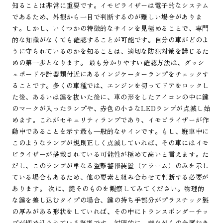
知ることは非常に重要です。イモビライザーは電子的なシステム
であるため、外観から一目で判断するのが難しい場合がありま
す。しかし、いくつかの特徴的なサインを見極めることで、専門
的な知識がなくても確認することが可能です。自分の車がどのよ
うに守られているのかを知ることは、適切な防犯対策を講じるた
めの第一歩となります。 最も分かりやすい確認方法は、ダッシ
ュボードや計器類付近にあるインジケーターランプをチェックす
ることです。多くの車種では、エンジンを切ってドアをロックし
た後、あるいは鍵を抜いた後に、車の形をしたアイコンの中に鍵
のマークが入ったランプや、赤色の小さなLEDランプが点滅し始
めます。これがセキュリティランプであり、イモビライザーが作
動中であることを示す最も一般的なサインです。もし、駐車中に
このようなランプが規則正しく点滅していれば、その車にはイモ
ビライザーが搭載されている可能性が極めて高いと言えます。た
だし、このランプが単なる盗難警報装置（アラーム）のみを示し
ている場合もあるため、他の要素と組み合わせて判断する必要が
あります。 次に、鍵そのものを観察してみてください。物理的
な鍵を差し込むタイプの場合、鍵の持ち手部分がプラスチック製
の厚みがある形状をしていれば、その中にトランスポンダーチッ
プが埋め込まれている証拠です。対照的に、昔ながらの金属むき