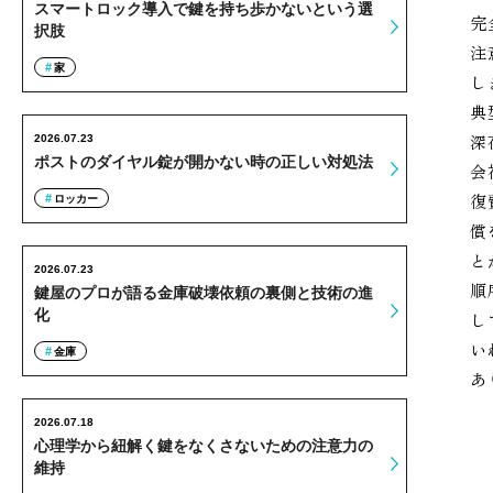
スマートロック導入で鍵を持ち歩かないという選
完
択肢
注
家
し
典
深
2026.07.23
ポストのダイヤル錠が開かない時の正しい対処法
会
復
ロッカー
償
と
2026.07.23
順
鍵屋のプロが語る金庫破壊依頼の裏側と技術の進
化
し
い
金庫
あ
2026.07.18
心理学から紐解く鍵をなくさないための注意力の
維持