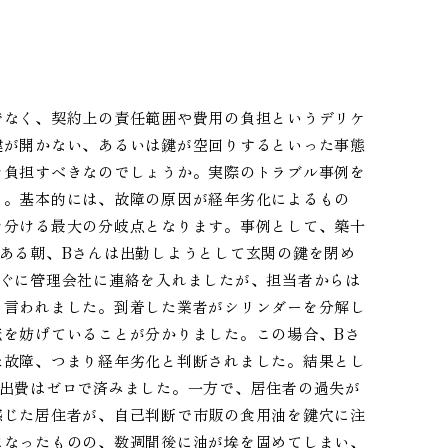
でなく、契約上の責任範囲や費用の負担というデリケ
鍵が開かない、あるいは鍵が空回りするといった事態
を負担すべきなのでしょうか。実際のトラブル事例を
う。基本的には、故障の原因が経年劣化によるもの
を分ける最大の分岐点となります。事例として、築十
ある朝、Bさんは出勤しようとして玄関の鍵を閉め
すぐに管理会社に連絡を入れましたが、担当者からは
と言われました。到着した業者がシリンダーを分解し
転を妨げていることが分かりました。この場合、Bさ
た故障、つまり経年劣化と判断されました。結果とし
の出費はゼロで済みました。一方で、居住者の過失が
感じた居住者が、自己判断で市販の食用油を鍵穴に注
になったものの、数週間後に油が埃を固めてしまい、