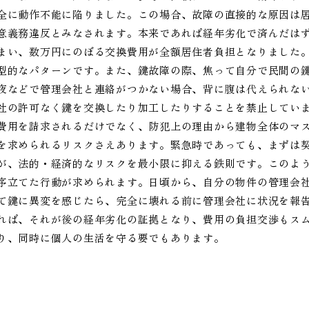
全に動作不能に陥りました。この場合、故障の直接的な原因は
意義務違反とみなされます。本来であれば経年劣化で済んだは
まい、数万円にのぼる交換費用が全額居住者負担となりました
型的なパターンです。また、鍵故障の際、焦って自分で民間の
夜などで管理会社と連絡がつかない場合、背に腹は代えられな
社の許可なく鍵を交換したり加工したりすることを禁止してい
費用を請求されるだけでなく、防犯上の理由から建物全体のマ
を求められるリスクさえあります。緊急時であっても、まずは
が、法的・経済的なリスクを最小限に抑える鉄則です。このよ
序立てた行動が求められます。日頃から、自分の物件の管理会
て鍵に異変を感じたら、完全に壊れる前に管理会社に状況を報
れば、それが後の経年劣化の証拠となり、費用の負担交渉もス
り、同時に個人の生活を守る要でもあります。