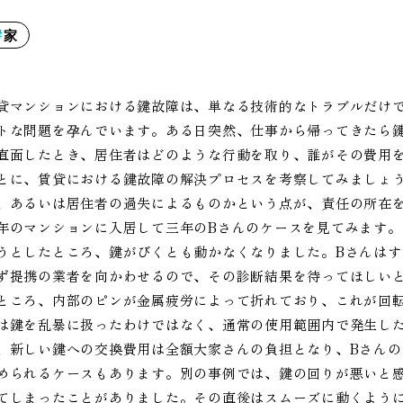
家
貸マンションにおける鍵故障は、単なる技術的なトラブルだけ
トな問題を孕んでいます。ある日突然、仕事から帰ってきたら
直面したとき、居住者はどのような行動を取り、誰がその費用
とに、賃貸における鍵故障の解決プロセスを考察してみましょ
、あるいは居住者の過失によるものかという点が、責任の所在
年のマンションに入居して三年のBさんのケースを見てみます。
うとしたところ、鍵がびくとも動かなくなりました。Bさんは
ず提携の業者を向かわせるので、その診断結果を待ってほしい
ところ、内部のピンが金属疲労によって折れており、これが回
は鍵を乱暴に扱ったわけではなく、通常の使用範囲内で発生し
、新しい鍵への交換費用は全額大家さんの負担となり、Bさん
められるケースもあります。別の事例では、鍵の回りが悪いと
てしまったことがありました。その直後はスムーズに動くよう