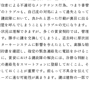
居住者による不適切なメンテナンス行為、つまり善管
ずのトラブルも、自己流の対処によって過失となって
。鍵故障において、良かれと思った行動が裏目に出る
鍵屋を呼んでしまうこともトラブルの元になります。
い状況は理解できますが、多くの賃貸契約では、管理
ます。勝手に鍵を交換してしまうと、退去時に原状回
スターキーシステムに影響を与えたとして、高額な賠
契約書を確認し、指定の緊急連絡先に電話をかけるこ
うに、賃貸における鍵故障の解決には、冷静な判断と
社の連絡先をスマートフォンに登録しておくこと、そ
告しておくことが重要です。前もって不具合を伝えて
ムーズに進む可能性が高まります。鍵は建物の一部で