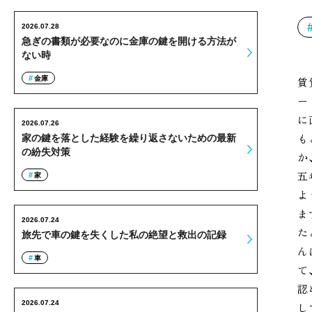
2026.07.28
急ぎの書類が必要なのに金庫の鍵を開ける方法が
ない時
金庫
賃
ー
に
2026.07.26
も
家の鍵を落とした経験を繰り返さないための最新
の紛失対策
か
五
家
よ
ま
2026.07.24
た
旅先で車の鍵を失くした私の絶望と救出の記録
ん
車
て
認
2026.07.24
し