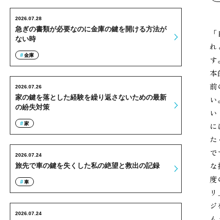
2026.07.28
急ぎの書類が必要なのに金庫の鍵を開ける方法が
「
ない時
れ
金庫
す
本
前
2026.07.26
家の鍵を落とした経験を繰り返さないための最新
い
の紛失対策
い
家
に
た
で
2026.07.24
な
旅先で車の鍵を失くした私の絶望と救出の記録
度
車
リ
ジ
2026.07.24
も