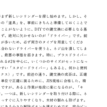
がまず新しいシリンダーを探し始めます。しかし、そ
めの「道具」を、事前にきちんと準備しておくことで
ことがないように、DIYでの鍵交換に必要となる基
まず、絶対に欠かせないのが「ドライバー」です。錠
とが多いため、必ず両方のタイプを用意してくださ
に合わないドライバーを使うと、ネジ山を潰してしま
う、最悪の事態を招きます。特に、プラスドライバー
使われる#2を中心に、いくつかのサイズがセットになっ
やすい「スタビードライバー」もあると、何かと便利
ックス）」です。前述の通り、鍵交換の成否は、正確
単位で正確に測るために、JIS規格に合格した、精
ちですが、あると作業が格段に楽になるのが、「キ
す。一つは、新しいシリンダーを取り付ける際に、ネ
まっすぐに入りやすくなり、木材の割れも防げます。
元にある小さな解除ボタンを押すためです。安全ピン