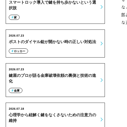
スマートロック導入で鍵を持ち歩かないという選
な
択肢
部
家
な
2026.07.23
ポストのダイヤル錠が開かない時の正しい対処法
ロッカー
2026.07.23
鍵屋のプロが語る金庫破壊依頼の裏側と技術の進
化
金庫
2026.07.18
心理学から紐解く鍵をなくさないための注意力の
維持