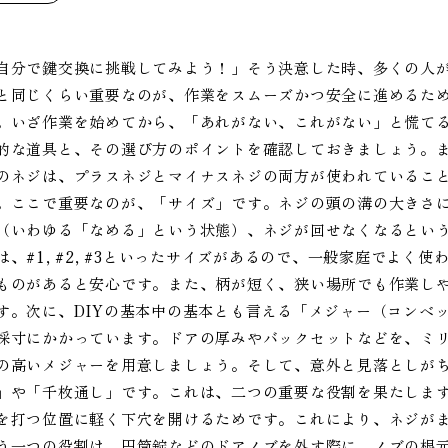
自分で鍵交換に挑戦してみよう！」そう決意した時、多くの人
と同じくらい重要なのが、作業をスムーズかつ安全に進めるた
。いざ作業を始めてから、「あれがない、これがない」と慌てる
的な道具と、その選び方のポイントを確認しておきましょう。
のネジは、プラスネジとマイナスネジの両方が使われているこ
。ここで重要なのが、「サイズ」です。ネジの頭の溝の大きさ
（いわゆる「なめる」という状態）、ネジが回せなくなるとい
は、#1, #2, #3といったサイズがあるので、一般家庭でよく
ものがあると安心です。また、柄が短く、狭い場所でも作業し
す。次に、DIYの基本中の基本とも言える「メジャー（コンベ
採寸にかかっています。ドアの厚みやバックセットなどを、ミリ
の高いメジャーを用意しましょう。そして、意外と見落としが
」や「千枚通し」です。これは、二つの重要な役割を果たしま
を打つ位置に軽く下穴を開けるためです。これにより、ネジが
う一つの役割は、円筒錠などのドアノブを外す際に、ノブの根