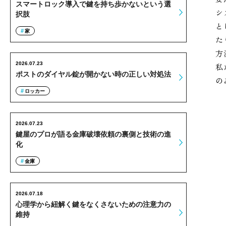
スマートロック導入で鍵を持ち歩かないという選
シ
択肢
と
家
た
方
2026.07.23
私
ポストのダイヤル錠が開かない時の正しい対処法
の
ロッカー
2026.07.23
鍵屋のプロが語る金庫破壊依頼の裏側と技術の進
化
金庫
2026.07.18
心理学から紐解く鍵をなくさないための注意力の
維持