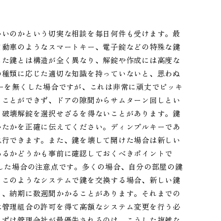
いいのかという切実な相談を毎日何件も受けます。最
自動車のようなスマートキー、電子錠などの特殊な鍵
した鍵とは構造が全く異なり、解錠や作成には高度な
の種類に応じた適切な知識を持っていないと、思わぬ
ーを無くした場合ですが、これは非常に頑丈でピッキ
ることができず、ドアの隙間からサムターン回しとい
る破壊解錠を選択せざるを得ないことがあります。鍵
いたかを正確に伝えてください。ディンプルキーであ
急行できます。また、鍵を壊して開けた場合は新しい
あるかどうかも事前に確認しておくべきポイントで
した場合の注意点です。多くの場合、自分の部屋の鍵
。このようなシステムで鍵を交換する場合、新しい鍵
り、納期に数週間かかることがあります。それまでの
は管理組合の許可を得て高額なシステム変更を行う必
まずは管理会社が最優先されるのは、こうした複雑な