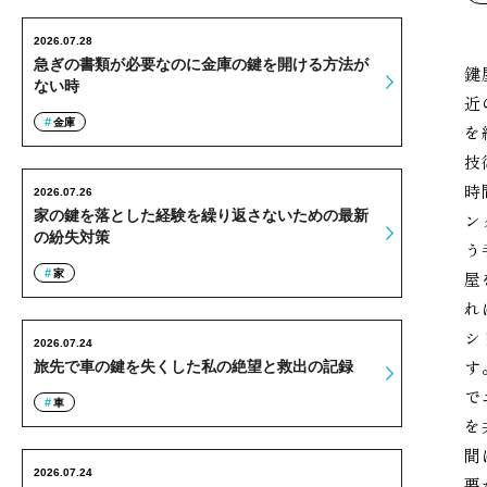
2026.07.28
急ぎの書類が必要なのに金庫の鍵を開ける方法が
鍵
ない時
近
金庫
を
技
時
2026.07.26
家の鍵を落とした経験を繰り返さないための最新
ン
の紛失対策
う
家
屋
れ
シ
2026.07.24
す
旅先で車の鍵を失くした私の絶望と救出の記録
で
車
を
間
2026.07.24
要