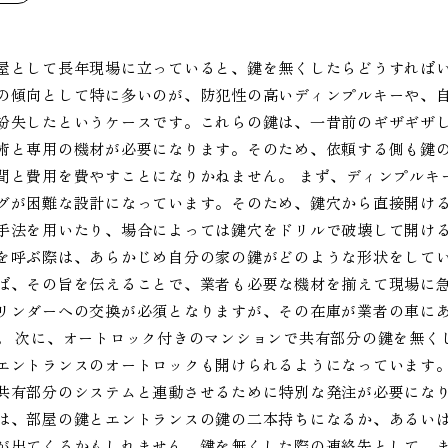
屋として長年現場に立っていると、鍵を無くしたらどうすれば
の傾向として特に多いのが、防犯性の高いディンプルキーや、
紛失したというケースです。これらの鍵は、一昔前のギザギザ
術と専用の機材が必要になります。そのため、依頼する側も鍵
間と費用を費やすことになりかねません。 まず、ディンプルキ
グが困難な設計になっています。そのため、鍵穴から直接開け
手法を用いたり、場合によっては鍵穴をドリルで破壊して開け
を呼ぶ際は、あらかじめ自分の家の鍵がどのような形状をして
ば、その旨を伝えることで、業者も必要な機材を揃えて現場に
リンダーへの交換が必須となりますが、その在庫が業者の車に
。 次に、オートロック付きのマンションで共有部分の鍵を無く
エントランスのオートロックも開けられるようになっています
共有部分のシステムと連動させるために特別な発注が必要にな
は、部屋の鍵とエントランスの鍵の二本持ちになるか、あるい
が出てくるかもしれません。鍵を無くした際の連絡先として、