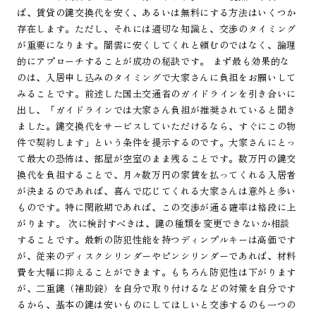
ば、賃貸の鍵交換代を安く、あるいは無料にする方法はいくつか
存在します。ただし、それには適切な知識と、交渉のタイミング
が重要になります。闇雲に安くしてくれと頼むのではなく、論理
的にアプローチすることが成功の秘訣です。 まず最も効果的な
のは、入居申し込みのタイミングで大家さんに負担をお願いして
みることです。前述した国土交通省のガイドラインを引き合いに
出し、「ガイドラインでは大家さん負担が推奨されていると聞き
ました。鍵交換代をサービスしていただけるなら、すぐにこの物
件で契約します」という条件を提示するのです。大家さんにとっ
て最大の恐怖は、部屋が空室のまま残ることです。数万円の鍵交
換代を負担することで、月々数万円の家賃を払ってくれる入居者
が決まるのであれば、喜んで応じてくれる大家さんは意外と多い
ものです。特に閑散期であれば、この交渉が通る確率は格段に上
がります。 次に検討すべきは、鍵の種類を変更できないか相談
することです。最新の防犯性能を持つディンプルキーは高価です
が、従来のディスクシリンダーやピンシリンダーであれば、材料
費を大幅に抑えることができます。もちろん防犯性は下がります
が、二重鍵（補助錠）を自分で取り付けるなどの対策を自分です
るから、基本の鍵は安いものにしてほしいと交渉するのも一つの