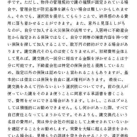
手です。ただし、物件の管理規約で鍵の種類が固定されている場
合や、管理会社が防犯基準を譲らない場合は難しいかもしれませ
ん。それでも、選択肢を提示してもらうことで、納得感のある費
用に落ち着かせることができます。 また、意外と見落としがち
なのが、自分で加入する火災保険の活用です。入居時に不動産会
社から指定される保険ではなく、自分で同等の補償内容を持つ安
い保険を探して加入することで、数万円の節約ができる場合があ
ります。鍵交換代そのものは安くなりませんが、初期費用全体と
して見れば、鍵交換代一回分に相当する金額を浮かせることは十
分に可能です。不動産会社は特定の保険会社と提携しているた
め、指定以外の保険は認めないと言われることもありますが、基
本的には借主には保険を自由に選ぶ権利があります。 最後に、
鍵交換をあえて行わないという選択肢についてです。前の住人が
使っていた鍵をそのまま使うことに同意する承諾書を書くこと
で、費用をゼロにできる場合があります。しかし、これはプロと
しては積極的にお勧めできません。もし何かがあった際、すべて
自己責任となってしまうからです。それよりも、鍵交換代という
名目の費用が、実は仲介会社の利益として上乗せされていないか
を確認することをお勧めします。実費を大幅に超える請求をされ
ている場合は、見積もりの詳細を突き合わせることで、適正価格