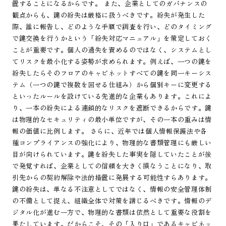
置することになるからです。 また、企業としてのガバナンスの
観点からも、鍵の紛失は厳格に扱うべきです。紛失が発生した
際、誰に報告し、どのような手順で調査を行い、どのタイミング
で鍵交換を行うかという「紛失対応マニュアル」を策定しておく
ことが重要です。個人の過失を責めるのではなく、システムとし
てリスクを最小化する姿勢が求められます。例えば、一つの鍵を
紛失したらそのフロアのキャビネットすべての鍵を同一キーシス
テム（一つの鍵で複数を回せる仕組み）から個別キーに変更する
といったルールを設けている先進的な企業もあります。これによ
り、一本の紛失による連鎖的なリスクを遮断できるからです。鍵
は物理的なセキュリティの最小単位ですが、その一本の重みは情
報の価値に比例します。 さらに、近年では個人情報保護法や各
種コンプライアンスの強化により、物理的な書類管理にも厳しい
目が向けられています。鍵を紛失した事実を隠していたことが後
で発覚すれば、企業としての信頼を大きく損なうことになり、取
引先からの契約解除や法的措置に発展する可能性すらあります。
鍵の紛失は、単なる不注意としてではなく、情報の安全管理体制
の不備として捉え、組織全体で対策を講じるべきです。情報のデ
ジタル化が進む一方で、物理的な書類は依然として重要な役割を
果たしています。だからこそ、その「入り口」であるキャビネッ