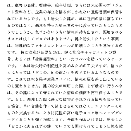
は、顧客の名簿、契約書、給与明細、さらには未公開のプロジェ
クト資料など、企業の存立を揺るがしかねない重要書類が保管さ
れているからです。もし紛失した鍵が、単に社内の隅に落ちてい
るのではなく、悪意を持った第三者の手に渡っていたとしたらど
うでしょうか。気づかないうちに情報が持ち出され、悪用される
リスクは決してゼロではありません。鍵を紛失したという事実
は、物理的なアクセスコントロールが崩壊したことを意味するの
です。 特に注意が必要なのは、鍵に社名やキャビネットの番
号、あるいは「総務部資料」といったラベルを貼っているケース
です。これは紛失時の利便性を高めるための工夫ですが、拾った
人にとっては「どこの、何の鍵か」を教えているようなもので
す。これでは空き巣や産業スパイに、情報の扉を差し出している
のと変わりません。鍵の紛失が判明した際、まず最初に行うべき
は、その鍵によって守られていた情報の価値を再評価することで
す。もし、漏洩した際に甚大な被害が予想される情報を扱ってい
る場合、単に合鍵を作って済ませるのではなく、シリンダーその
ものを交換するか、より防犯性の高い電子ロック等へアップグレ
ードすることを強く推奨します。合鍵を作るだけでは、紛失した
「どこかにあるはずの鍵」でいつでも開けられてしまう状態を放