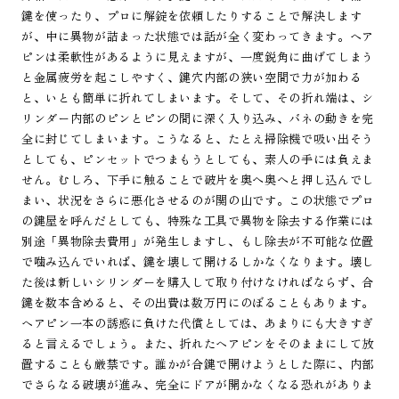
鍵を使ったり、プロに解錠を依頼したりすることで解決します
が、中に異物が詰まった状態では話が全く変わってきます。ヘア
ピンは柔軟性があるように見えますが、一度鋭角に曲げてしまう
と金属疲労を起こしやすく、鍵穴内部の狭い空間で力が加わる
と、いとも簡単に折れてしまいます。そして、その折れ端は、シ
リンダー内部のピンとピンの間に深く入り込み、バネの動きを完
全に封じてしまいます。こうなると、たとえ掃除機で吸い出そう
としても、ピンセットでつまもうとしても、素人の手には負えま
せん。むしろ、下手に触ることで破片を奥へ奥へと押し込んでし
まい、状況をさらに悪化させるのが関の山です。この状態でプロ
の鍵屋を呼んだとしても、特殊な工具で異物を除去する作業には
別途「異物除去費用」が発生しますし、もし除去が不可能な位置
で噛み込んでいれば、鍵を壊して開けるしかなくなります。壊し
た後は新しいシリンダーを購入して取り付けなければならず、合
鍵を数本含めると、その出費は数万円にのぼることもあります。
ヘアピン一本の誘惑に負けた代償としては、あまりにも大きすぎ
ると言えるでしょう。また、折れたヘアピンをそのままにして放
置することも厳禁です。誰かが合鍵で開けようとした際に、内部
でさらなる破壊が進み、完全にドアが開かなくなる恐れがありま