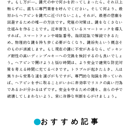
す。もし万が一、鍵穴の中で何かを折ってしまったら、それ以上
触らずに、直ちに専門業者を呼んでください。そして何より、最
初からヘアピンを鍵穴に近づけないこと。それが、最悪の悲劇を
回避するための唯一の方法です。究極の対策は、鍵をなくさない
仕組みを作ることです。近年普及しているスマートロックを導入
すれば、スマートフォンや暗証番号、指紋認証で解錠できるた
め、物理的な鍵を持ち歩く必要がなくなり、鍵紛失という概念そ
のものが消滅します。もし現在の鍵に不安があるなら、ピッキン
グ耐性の高いディンプルキーへの交換を検討するのも良いでしょ
う。ヘアピンで開けようと悩む時間は、より安全で確実な防犯対
策を考える時間に充てるべきです。トラブルが起きたとき、人は
焦りから安易な道を選びがちですが、専門的な知識を持っていれ
ば、ヘアピンを手に取ることがいかに非効率でリスクの高い行為
であるかが分かるはずです。安全を守るための鍵を、自らの手で
破壊してしまわないよう、常に冷静な判断を心がけましょう。
おすすめ記事