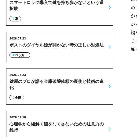
スマートロック導入で鍵を持ち歩かないという選
の
択肢
か
家
が
鍵
2026.07.23
じ
ポストのダイヤル錠が開かない時の正しい対処法
扉
ロッカー
2026.07.23
鍵屋のプロが語る金庫破壊依頼の裏側と技術の進
化
金庫
2026.07.18
心理学から紐解く鍵をなくさないための注意力の
維持