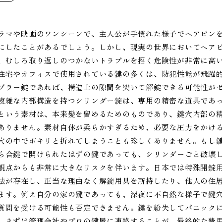
ラマや映画のワンシーンで、主人公が手慣れた様子でヘアピン
にしたことがあるでしょう。しかし、現実の世界においてヘア
、むしろ取り返しのつかないトラブルを招く危険性が非常に高
住宅やオフィスで使用されている鍵の多くは、防犯性能が飛躍
ブラー錠であれば、構造上の隙間を突いて解錠できる可能性が
複雑な内部構造を持つシリンダー錠は、専用の精密な道具であ
という素材は、本来髪を留めるためのものであり、鍵穴内部の
ありません。素材自体が柔らかすぎるため、必要な圧力をかけ
穴の中でポキリと折れてしまうことも珍しくありません。もし
ら合鍵で開けられたはずの鍵であっても、シリンダーごと破壊
観点からも非常に大きなリスクを伴います。日本では特殊開錠
法が存在し、正当な理由なく解錠用具を所持したり、他人の住
ます。例え自分の家の鍵であっても、深夜に不自然な様子で鍵
質問を受ける可能性も否定できません。鍵を紛失してパニック
、まずは管理会社やプロの鍵屋に連絡することが、最終的な費