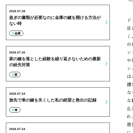
2026.07.28
急ぎの書類が必要なのに金庫の鍵を開ける方法が
ド
ない時
目
金庫
く
の
ン
2026.07.26
家の鍵を落とした経験を繰り返さないための最新
や
の紛失対策
ン
家
は
鍵
な
2026.07.24
な
旅先で車の鍵を失くした私の絶望と救出の記録
止
車
れ
務
2026.07.24
に