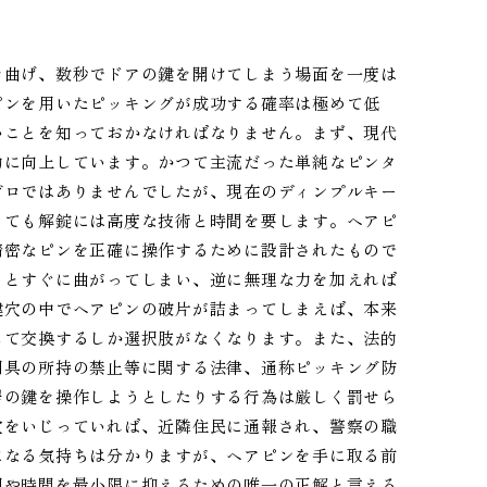
を曲げ、数秒でドアの鍵を開けてしまう場面を一度は
ピンを用いたピッキングが成功する確率は極めて低
いことを知っておかなければなりません。まず、現代
的に向上しています。かつて主流だった単純なピンタ
ゼロではありませんでしたが、現在のディンプルキー
っても解錠には高度な技術と時間を要します。ヘアピ
精密なピンを正確に操作するために設計されたもので
るとすぐに曲がってしまい、逆に無理な力を加えれば
鍵穴の中でヘアピンの破片が詰まってしまえば、本来
して交換するしか選択肢がなくなります。また、法的
用具の所持の禁止等に関する法律、通称ピッキング防
居の鍵を操作しようとしたりする行為は厳しく罰せら
穴をいじっていれば、近隣住民に通報され、警察の職
になる気持ちは分かりますが、ヘアピンを手に取る前
用や時間を最小限に抑えるための唯一の正解と言える