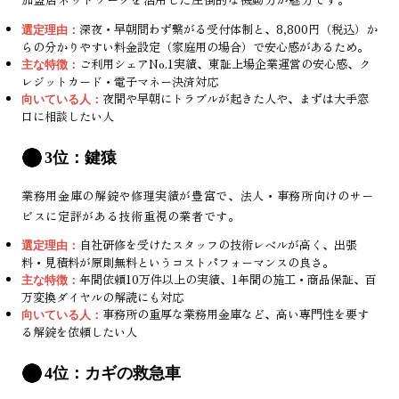
深夜・早朝問わず繋がる受付体制と、8,800円（税込）か
選定理由：
らの分かりやすい料金設定（家庭用の場合）で安心感があるため。
ご利用シェアNo.1実績、東証上場企業運営の安心感、ク
主な特徴：
レジットカード・電子マネー決済対応
夜間や早朝にトラブルが起きた人や、まずは大手窓
向いている人：
口に相談したい人
3位：鍵猿
業務用金庫の解錠や修理実績が豊富で、法人・事務所向けのサー
ビスに定評がある技術重視の業者です。
自社研修を受けたスタッフの技術レベルが高く、出張
選定理由：
料・見積料が原則無料というコストパフォーマンスの良さ。
年間依頼10万件以上の実績、1年間の施工・商品保証、百
主な特徴：
万変換ダイヤルの解読にも対応
事務所の重厚な業務用金庫など、高い専門性を要す
向いている人：
る解錠を依頼したい人
4位：カギの救急車