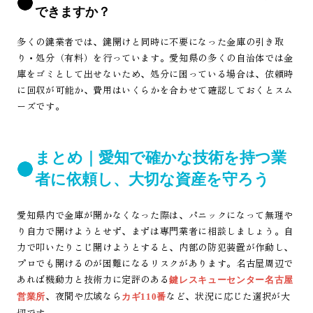
できますか？
多くの鍵業者では、鍵開けと同時に不要になった金庫の引き取
り・処分（有料）を行っています。愛知県の多くの自治体では金
庫をゴミとして出せないため、処分に困っている場合は、依頼時
に回収が可能か、費用はいくらかを合わせて確認しておくとスム
ーズです。
まとめ｜愛知で確かな技術を持つ業
者に依頼し、大切な資産を守ろう
愛知県内で金庫が開かなくなった際は、パニックになって無理や
り自力で開けようとせず、まずは専門業者に相談しましょう。自
力で叩いたりこじ開けようとすると、内部の防犯装置が作動し、
プロでも開けるのが困難になるリスクがあります。名古屋周辺で
あれば機動力と技術力に定評のある
鍵レスキューセンター名古屋
、夜間や広域なら
など、状況に応じた選択が大
営業所
カギ110番
切です。