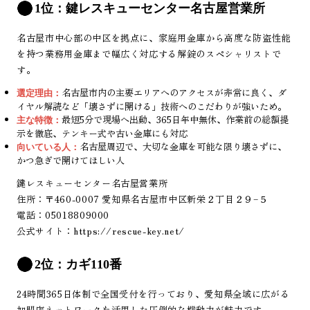
1位：鍵レスキューセンター名古屋営業所
名古屋市中心部の中区を拠点に、家庭用金庫から高度な防盗性能
を持つ業務用金庫まで幅広く対応する解錠のスペシャリストで
す。
名古屋市内の主要エリアへのアクセスが非常に良く、ダ
選定理由：
イヤル解読など「壊さずに開ける」技術へのこだわりが強いため。
最短5分で現場へ出動、365日年中無休、作業前の総額提
主な特徴：
示を徹底、テンキー式や古い金庫にも対応
名古屋周辺で、大切な金庫を可能な限り壊さずに、
向いている人：
かつ急ぎで開けてほしい人
鍵レスキューセンター名古屋営業所
住所：〒460-0007 愛知県名古屋市中区新栄２丁目２９−５
電話：05018809000
公式サイト：
https://rescue-key.net/
2位：カギ110番
24時間365日体制で全国受付を行っており、愛知県全域に広がる
加盟店ネットワークを活用した圧倒的な機動力が魅力です。