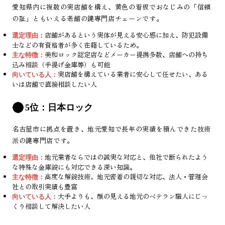
愛知県内に複数の実店舗を構え、黄色の看板でおなじみの「信頼
の証」ともいえる老舗の鍵専門店チェーンです。
店舗があるという実体が見える安心感に加え、防犯設備
選定理由：
士などの有資格者が多く在籍しているため。
美和ロック認定店などメーカー提携多数、店舗への持ち
主な特徴：
込み相談（手提げ金庫等）も可能
実店舗を構えている業者に安心して任せたい、ある
向いている人：
いは店舗で直接相談したい人
5位：日本ロック
名古屋市に拠点を置き、地元愛知で長年の実績を積んできた技術
派の鍵専門店です。
地元業者ならではの誠実な対応と、他社で断られたよう
選定理由：
な特殊な金庫錠にも対応できる深い知識。
高度な解錠技術、地元密着の親切な対応、法人・管理会
主な特徴：
社との取引実績も豊富
大手よりも、顔の見える地元のベテラン職人にじっ
向いている人：
くり相談して解決したい人