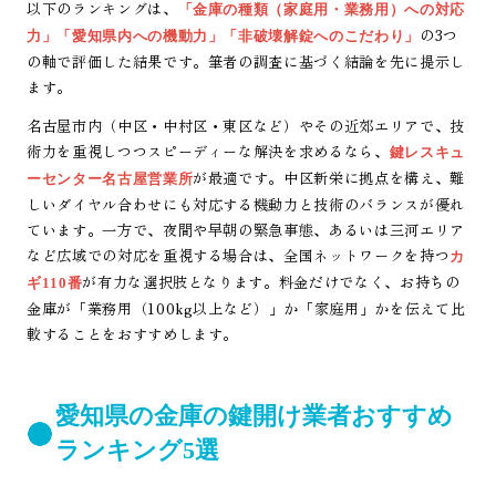
以下のランキングは、
「金庫の種類（家庭用・業務用）への対応
の3つ
力」「愛知県内への機動力」「非破壊解錠へのこだわり」
の軸で評価した結果です。筆者の調査に基づく結論を先に提示し
ます。
名古屋市内（中区・中村区・東区など）やその近郊エリアで、技
術力を重視しつつスピーディーな解決を求めるなら、
鍵レスキュ
が最適です。中区新栄に拠点を構え、難
ーセンター名古屋営業所
しいダイヤル合わせにも対応する機動力と技術のバランスが優れ
ています。一方で、夜間や早朝の緊急事態、あるいは三河エリア
など広域での対応を重視する場合は、全国ネットワークを持つ
カ
が有力な選択肢となります。料金だけでなく、お持ちの
ギ110番
金庫が「業務用（100kg以上など）」か「家庭用」かを伝えて比
較することをおすすめします。
愛知県の金庫の鍵開け業者おすすめ
ランキング5選