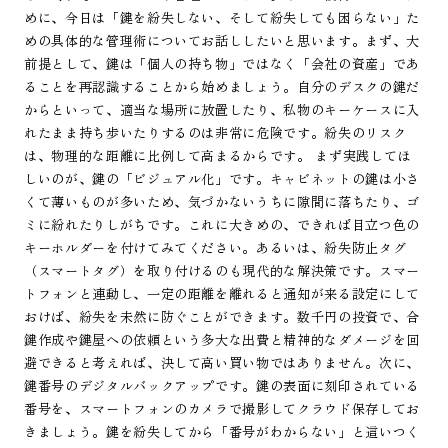
めに、今日は「鍵を紛失しない、そして紛失しても困らない」た
めの具体的な管理術についてお話ししたいと思います。まず、大
前提として、鍵は「個人の持ち物」ではなく「会社の資産」であ
ることを再認識することから始めましょう。自分のデスクの鍵だ
からといって、適当な場所に放置したり、私物のキーケースに入
れたまま持ち歩いたりするのは非常に危険です。紛失のリスク
は、物理的な距離に比例して高まるからです。 まず実践してほ
しいのが、鍵の「ビジュアル化」です。キャビネットの鍵は小さ
くて薄いものが多いため、気づかないうちに隙間に落ちたり、ゴ
ミに紛れたりしがちです。これに大きめの、できれば目立つ色の
キーホルダーを付けてみてください。あるいは、紛失防止タグ
（スマートタグ）を取り付けるのも現代的な解決策です。スマー
トフォンと連動し、一定の距離を離れると通知が来る設定にして
おけば、紛失を未然に防ぐことができます。数千円の投資で、合
鍵作成や鍵屋への依頼という多大な出費と精神的なダメージを回
避できると考えれば、決して高い買い物ではありません。次に、
鍵番号のデジタルバックアップです。鍵の表面に刻印されている
番号を、スマートフォンのカメラで撮影してクラウド保存してお
きましょう。鍵を紛失してから「番号がわからない」と這いつく