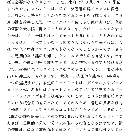
ばる必要がなくなります。 また、社内全体の運用ルールも見直
すべきです。スペアキーは、必ず中央管理の鍵ボックスに保管
し、誰がいつ持ち出したかを記録するシートを作成します。自分
用の鍵を紛失した際、すぐにスペアが使える状態にあれば、業務
の停滞を最小限に抑えることができます。ただし、スペアを借り
た後は、すぐに合鍵を注文してセットを元に戻すことを忘れては
いけません。スペアしかない状態でさらにそれを紛失すれば、も
はや完全に中身にアクセスできなくなってしまうからです。さら
に、定期的な「鍵の棚卸し」をチームで行うのも有効です。半年
に一度、全員が担当の鍵を持っているか確認する時間を設けるだ
けで、紛失に気づくタイミングを早めることができ、不審な持ち
出しの抑止力にもなります。 最後に、物理的な鍵からの卒業も
一つの選択肢です。最近のキャビネットは、ダイヤル式やプッシ
ュボタン式、あるいはスマートフォンのアプリで開閉できるスマ
ートロックタイプも多く販売されています。これらは鍵を紛失す
るという概念そのものをなくしてくれるため、管理の負担を劇的
に軽減します。もちろん導入コストはかかりますが、毎年のよう
に誰かが鍵を紛失し、その対応に追われているようなオフィスで
あれば、長期的に見て十分に元が取れる投資となるはずです。鍵
の管理は、単なる事務作業ではなく、ビジネスの継続性を守るた