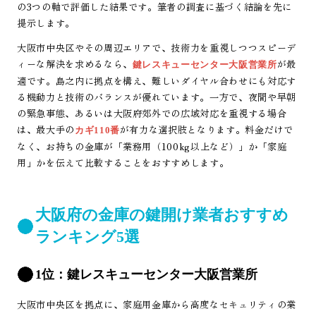
の3つの軸で評価した結果です。筆者の調査に基づく結論を先に
提示します。
大阪市中央区やその周辺エリアで、技術力を重視しつつスピーデ
ィーな解決を求めるなら、
が最
鍵レスキューセンター大阪営業所
適です。島之内に拠点を構え、難しいダイヤル合わせにも対応す
る機動力と技術のバランスが優れています。一方で、夜間や早朝
の緊急事態、あるいは大阪府郊外での広域対応を重視する場合
は、最大手の
が有力な選択肢となります。料金だけで
カギ110番
なく、お持ちの金庫が「業務用（100kg以上など）」か「家庭
用」かを伝えて比較することをおすすめします。
大阪府の金庫の鍵開け業者おすすめ
ランキング5選
1位：鍵レスキューセンター大阪営業所
大阪市中央区を拠点に、家庭用金庫から高度なセキュリティの業