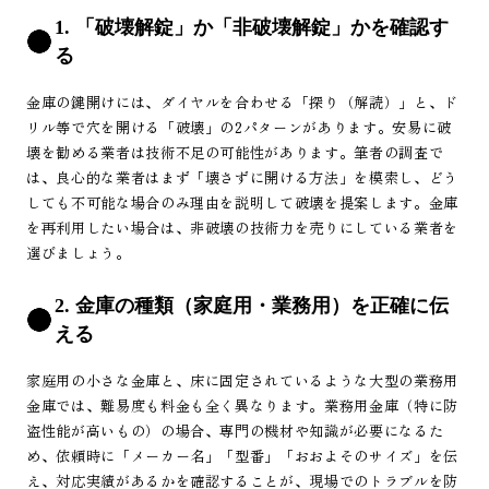
1. 「破壊解錠」か「非破壊解錠」かを確認す
る
金庫の鍵開けには、ダイヤルを合わせる「探り（解読）」と、ド
リル等で穴を開ける「破壊」の2パターンがあります。安易に破
壊を勧める業者は技術不足の可能性があります。筆者の調査で
は、良心的な業者はまず「壊さずに開ける方法」を模索し、どう
しても不可能な場合のみ理由を説明して破壊を提案します。金庫
を再利用したい場合は、非破壊の技術力を売りにしている業者を
選びましょう。
2. 金庫の種類（家庭用・業務用）を正確に伝
える
家庭用の小さな金庫と、床に固定されているような大型の業務用
金庫では、難易度も料金も全く異なります。業務用金庫（特に防
盗性能が高いもの）の場合、専門の機材や知識が必要になるた
め、依頼時に「メーカー名」「型番」「おおよそのサイズ」を伝
え、対応実績があるかを確認することが、現場でのトラブルを防