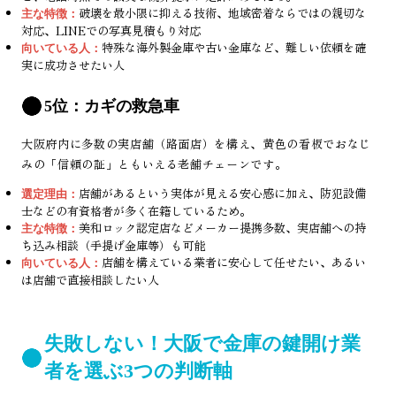
破壊を最小限に抑える技術、地域密着ならではの親切な
主な特徴：
対応、LINEでの写真見積もり対応
特殊な海外製金庫や古い金庫など、難しい依頼を確
向いている人：
実に成功させたい人
5位：カギの救急車
大阪府内に多数の実店舗（路面店）を構え、黄色の看板でおなじ
みの「信頼の証」ともいえる老舗チェーンです。
店舗があるという実体が見える安心感に加え、防犯設備
選定理由：
士などの有資格者が多く在籍しているため。
美和ロック認定店などメーカー提携多数、実店舗への持
主な特徴：
ち込み相談（手提げ金庫等）も可能
店舗を構えている業者に安心して任せたい、あるい
向いている人：
は店舗で直接相談したい人
失敗しない！大阪で金庫の鍵開け業
者を選ぶ3つの判断軸