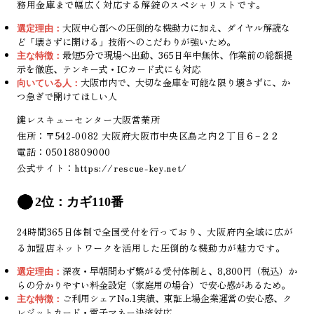
務用金庫まで幅広く対応する解錠のスペシャリストです。
大阪中心部への圧倒的な機動力に加え、ダイヤル解読な
選定理由：
ど「壊さずに開ける」技術へのこだわりが強いため。
最短5分で現場へ出動、365日年中無休、作業前の総額提
主な特徴：
示を徹底、テンキー式・ICカード式にも対応
大阪市内で、大切な金庫を可能な限り壊さずに、か
向いている人：
つ急ぎで開けてほしい人
鍵レスキューセンター大阪営業所
住所：〒542-0082 大阪府大阪市中央区島之内２丁目６−２２
電話：05018809000
公式サイト：
https://rescue-key.net/
2位：カギ110番
24時間365日体制で全国受付を行っており、大阪府内全域に広が
る加盟店ネットワークを活用した圧倒的な機動力が魅力です。
深夜・早朝問わず繋がる受付体制と、8,800円（税込）か
選定理由：
らの分かりやすい料金設定（家庭用の場合）で安心感があるため。
ご利用シェアNo.1実績、東証上場企業運営の安心感、ク
主な特徴：
レジットカード・電子マネー決済対応