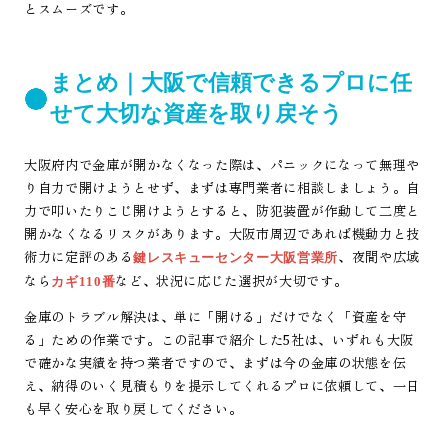
とスムーズです。
まとめ｜大阪で信頼できるプロに任
せて大切な資産を取り戻そう
大阪府内で金庫が開かなくなった際は、パニックになって無理や
り自力で開けようとせず、まずは専門業者に相談しましょう。自
力で叩いたりこじ開けようとすると、防犯装置が作動して二度と
開かなくなるリスクがあります。大阪市周辺であれば機動力と技
術力に定評のある
、夜間や広域
鍵レスキューセンター大阪営業所
なら
など、状況に応じた選択が大切です。
カギ110番
金庫のトラブル解決は、単に「開ける」だけでなく「資産を守
る」ための作業です。この記事で紹介した5社は、いずれも大阪
で確かな実績を持つ業者ですので、まずは今の金庫の状態を伝
え、納得のいく見積もりを提示してくれるプロに依頼して、一日
も早く安心を取り戻してください。