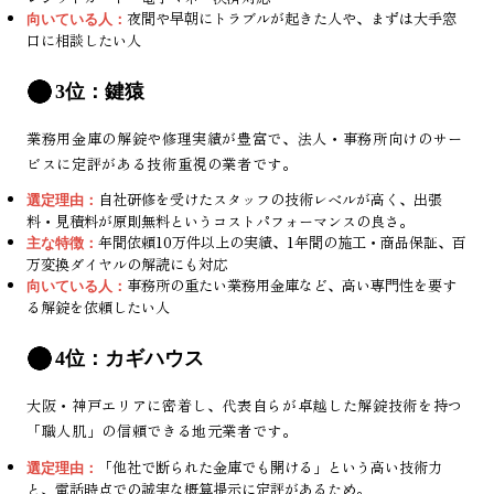
夜間や早朝にトラブルが起きた人や、まずは大手窓
向いている人：
口に相談したい人
3位：鍵猿
業務用金庫の解錠や修理実績が豊富で、法人・事務所向けのサー
ビスに定評がある技術重視の業者です。
自社研修を受けたスタッフの技術レベルが高く、出張
選定理由：
料・見積料が原則無料というコストパフォーマンスの良さ。
年間依頼10万件以上の実績、1年間の施工・商品保証、百
主な特徴：
万変換ダイヤルの解読にも対応
事務所の重たい業務用金庫など、高い専門性を要す
向いている人：
る解錠を依頼したい人
4位：カギハウス
大阪・神戸エリアに密着し、代表自らが卓越した解錠技術を持つ
「職人肌」の信頼できる地元業者です。
「他社で断られた金庫でも開ける」という高い技術力
選定理由：
と、電話時点での誠実な概算提示に定評があるため。